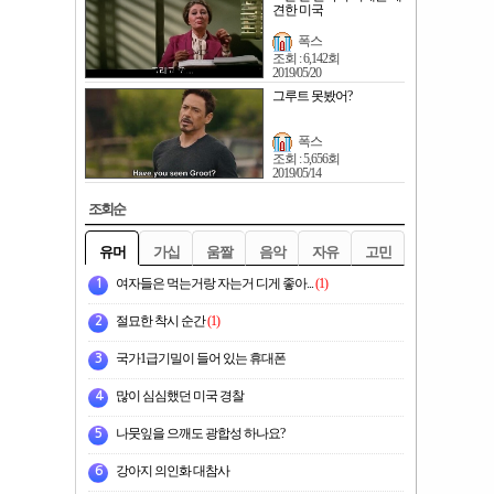
견한 미국
폭스
조회 : 6,142회
2019/05/20
그루트 못봤어?
폭스
조회 : 5,656회
2019/05/14
조회순
유머
가십
움짤
음악
자유
고민
여자들은 먹는거랑 자는거 디게 좋아...
(1)
1
절묘한 착시 순간
(1)
2
국가1급기밀이 들어 있는 휴대폰
3
많이 심심했던 미국 경찰
4
나뭇잎을 으깨도 광합성 하나요?
5
강아지 의인화 대참사
6