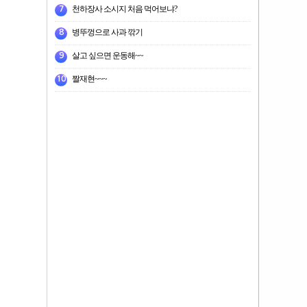
천하장사 소시지 처음 먹어보냐?
7
병뚜껑으로 사과 깎기
8
살고 싶으면 운동해~~
9
짤재현~~~
10