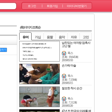
로그인
회원가입
아이디/비번찾기
|
|
(有)이미지 조회순
유머
가십
움짤
음악
자유
고민
남친있는 여자랑 접촉사
고난 썰
랩하기
폭스
조회 : 19,645회
2019/05/10
손가락 마술
폭스
조회 : 7,159회
2019/05/15
절묘한 착시 순간
폭스
조회 : 7,112회
2019/05/20
47년 전 한국의 미래를 예