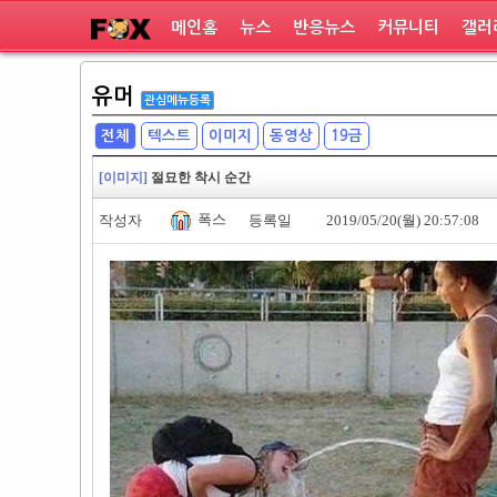
메인홈
뉴스
반응뉴스
커뮤니티
갤러
유머
관심메뉴등록
전체
텍스트
이미지
동영상
19금
[이미지]
절묘한 착시 순간
폭스
작성자
등록일
2019/05/20(월) 20:57:08