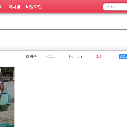
리
애니멀
바탕화면
조회수
7,111
0
0
0
스크