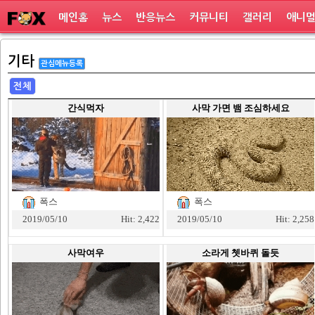
메인홈
뉴스
반응뉴스
커뮤니티
갤러리
애니
기타
관심메뉴등록
전체
간식먹자
사막 가면 뱀 조심하세요
폭스
폭스
2019/05/10
Hit: 2,422
2019/05/10
Hit: 2,258
사막여우
소라게 쳇바퀴 돌듯