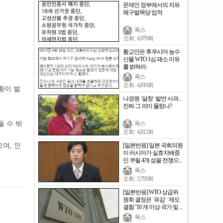
문재인 정부에서의 자유
왜구발목당 업적
폭스
조회 : 4,979회
황교안은 후쿠시마 농수
산물 WTO 1심 패소 이유
를 밝혀라.
폭스
조회 : 4,816회
황이 발
나경원 ˈ달창ˈ 발언 사과...
진짜 그 의미 몰랐나?
폭스
 수 밖
조회 : 4,812회
며, 인
[일본반응] 일본 국회의원
이 러시아가 실효지배중
인 쿠릴 4개 섬을 전쟁으...
폭스
조회 : 3,793회
[일본반응] WTO 상급위
원회 결정은 ˈ유감ˈ ˈ제도
결함 ˝10 개 이상 국가 및 ...
폭스