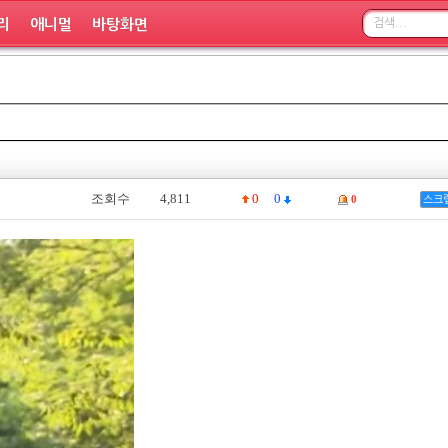
리
애니멀
바탕화면
조회수
4,811
0
0
0
스크