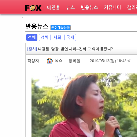
메인홈
뉴스
반응뉴스
커뮤니티
갤러
반응뉴스
관심메뉴등록
전체
정치
사회
국제
[정치]
나경원 ˈ달창ˈ 발언 사과...진짜 그 의미 몰랐나?
폭스
작성자
등록일
2019/05/13(월) 18:43:41