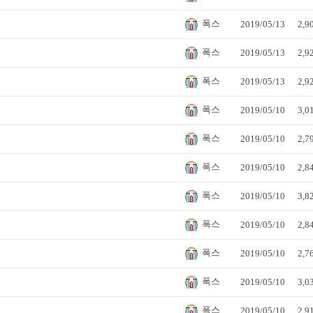
폭스
2019/05/13
2,9
폭스
2019/05/13
2,9
폭스
2019/05/13
2,9
폭스
2019/05/10
3,0
폭스
2019/05/10
2,7
폭스
2019/05/10
2,8
폭스
2019/05/10
3,8
폭스
2019/05/10
2,8
폭스
2019/05/10
2,7
폭스
2019/05/10
3,0
폭스
2019/05/10
2,9