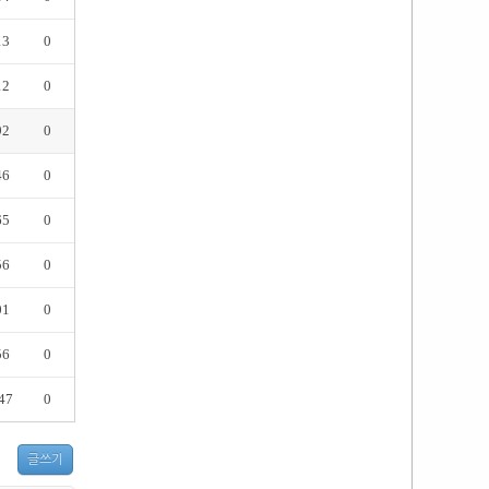
13
0
12
0
92
0
46
0
65
0
56
0
01
0
56
0
47
0
글쓰기