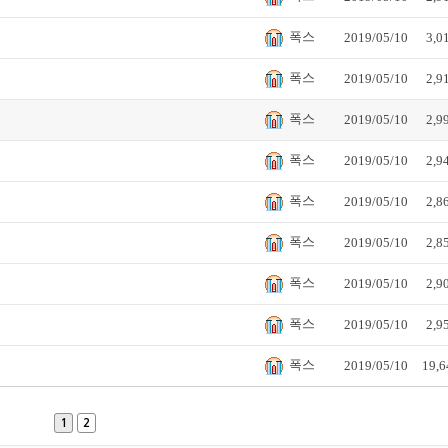
폭스
2019/05/10
3,0
폭스
2019/05/10
2,9
폭스
2019/05/10
2,9
폭스
2019/05/10
2,9
폭스
2019/05/10
2,8
폭스
2019/05/10
2,8
폭스
2019/05/10
2,9
폭스
2019/05/10
2,9
폭스
2019/05/10
19,6
1
2