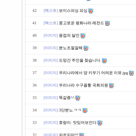
42
[텍스트]
보이스피싱 피싱
41
[텍스트]
중고로운 평화나라 레전드
40
[이미지]
용접의 달인
39
[이미지]
분노조절잘해
38
[이미지]
도망간 주인을 찾습니다.
37
[이미지]
우리나라에서 양 키우기 어려운 이유.jpg
36
[이미지]
우리나라 수구꼴통 국회의원
35
[이미지]
똑같죵^^
34
[이미지]
3단분노.ㅋㅋ
33
[이미지]
호랑이: 맛있어보인다
32
[이미지]
자르지마!!!