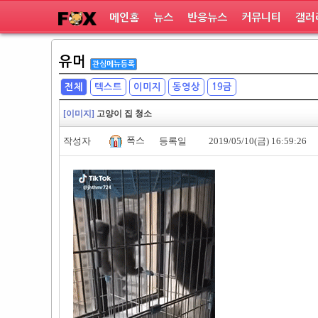
메인홈
뉴스
반응뉴스
커뮤니티
갤러
유머
관심메뉴등록
전체
텍스트
이미지
동영상
19금
[이미지]
고양이 집 청소
폭스
작성자
등록일
2019/05/10(금) 16:59:26