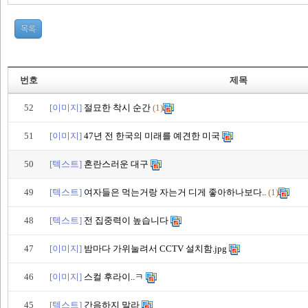
목록
번호
제목
52
[이미지]
절묘한 착시 순간
(1)
51
[이미지]
47년 전 한국의 미래를 예견한 미국
50
[텍스트]
혼란스러운 대구
49
[텍스트]
여자들은 먹는거랑 자는거 디게 좋아하나보다..
(1)
48
[텍스트]
전 집중력이 높습니다
47
[이미지]
밤마다 가위눌려서 CCTV 설치함.jpg
46
[이미지]
스컬 후라이..ㅋ
45
[텍스트]
간음하지 말라