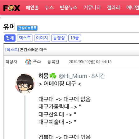
메인홈
뉴스
반응뉴스
커뮤니티
갤러리
애니
유머
관심메뉴등록
전체
텍스트
이미지
동영상
19금
[텍스트]
혼란스러운 대구
폭스
작성자
등록일
2019/05/20(월) 04:44:15